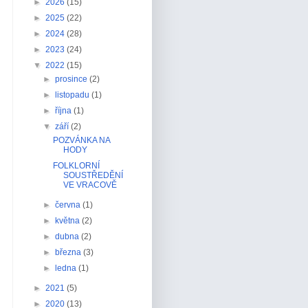
►
2026
(15)
►
2025
(22)
►
2024
(28)
►
2023
(24)
▼
2022
(15)
►
prosince
(2)
►
listopadu
(1)
►
října
(1)
▼
září
(2)
POZVÁNKA NA
HODY
FOLKLORNÍ
SOUSTŘEDĚNÍ
VE VRACOVĚ
►
června
(1)
►
května
(2)
►
dubna
(2)
►
března
(3)
►
ledna
(1)
►
2021
(5)
►
2020
(13)