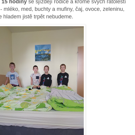
m 15 hodiny
se sjíždějí rodiče a kromě svých ratolestí
 - mléko, med, buchty a mufiny, čaj, ovoce, zeleninu,
že hladem jistě trpět nebudeme.