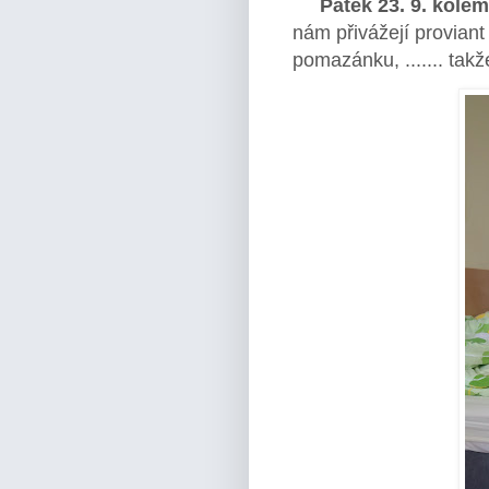
Pátek 23. 9. kole
nám přivážejí proviant
pomazánku, ....... tak