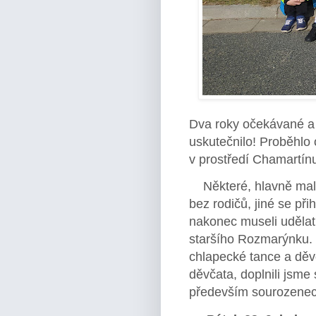
Dva roky očekávané a 
uskutečnilo! Proběhlo 
v prostředí Chamartín
Některé, hlavně malé 
bez rodičů, jiné se p
nakonec museli udělat 
staršího Rozmarýnku.
chlapecké tance a děv
děvčata, doplnili jsme
především sourozeneck