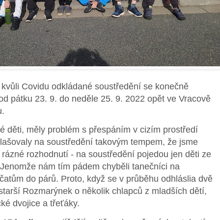
kvůli Covidu odkládané soustředění se konečně
od pátku 23. 9. do neděle 25. 9. 2022 opět ve Vracově
u.
děti, měly problém s přespáním v cizím prostředí
řihlašovaly na soustředění takovým tempem, že jsme
rázné rozhodnutí - na soustředění pojedou jen děti ze
 Jenomže nám tím pádem chyběli tanečníci na
čatům do párů. Proto, když se v průběhu odhláslia dvě
 starší Rozmarýnek o několik chlapců z mladších dětí,
é dvojice a třeťáky.